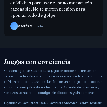
de 28 días para usar el bono me pareció
razonable. No te meten presión para
apostar todo de golpe.
Andrés V.
Bogotá
Juegas con conciencia
En Winningzrush Casino cada jugador decide sus límites de
depósito, activa recordatorios de sesión y accede al período de
enfriamiento o a la autoexclusión con un solo gesto — porque
el control siempre está en tus manos. Cuando decidas parar,
nosotros lo hacemos contigo, sin fricciones y sin demoras.
Jugarbien.es
GamCare
eCOGRA
Gamblers Anonymous
BMM Testlabs