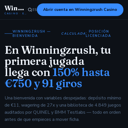
Winningzrush Casino
Abrir cuenta en Winningzrush Casino
ES
CASINO · EST 2011
WINNINGZRUSH —
, POSICIÓN
CALCULADA
BIENVENIDA
LICENCIADA
En Winningzrush, tu
primera jugada
llega con
150% hasta
€750 y 91 giros
Una bienvenida con variables despejadas: depósito mínimo
de €11, wagering de 27x y una biblioteca de 4.849 juegos
auditados por QUINEL y BMM Testlabs — todo en orden
antes de que empieces a mover ficha.