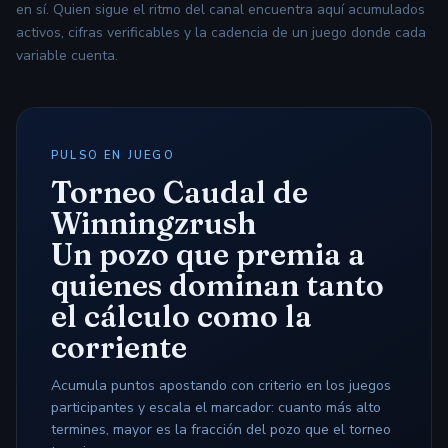
en sí. Quien sigue el ritmo del canal encuentra aquí acumulados
activos, cifras verificables y la cadencia de un juego donde cada
variable cuenta.
PULSO EN JUEGO
Torneo Caudal de
Winningzrush
Un pozo que premia a
quienes dominan tanto
el cálculo como la
corriente
Acumula puntos apostando con criterio en los juegos
participantes y escala el marcador: cuanto más alto
termines, mayor es la fracción del pozo que el torneo