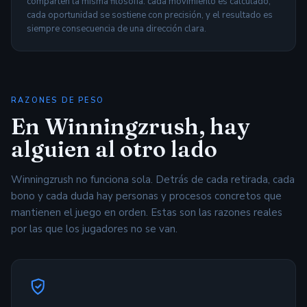
comparten la misma filosofía: cada movimiento es calculado,
cada oportunidad se sostiene con precisión, y el resultado es
siempre consecuencia de una dirección clara.
RAZONES DE PESO
En Winningzrush, hay
alguien al otro lado
Winningzrush no funciona sola. Detrás de cada retirada, cada
bono y cada duda hay personas y procesos concretos que
mantienen el juego en orden. Estas son las razones reales
por las que los jugadores no se van.