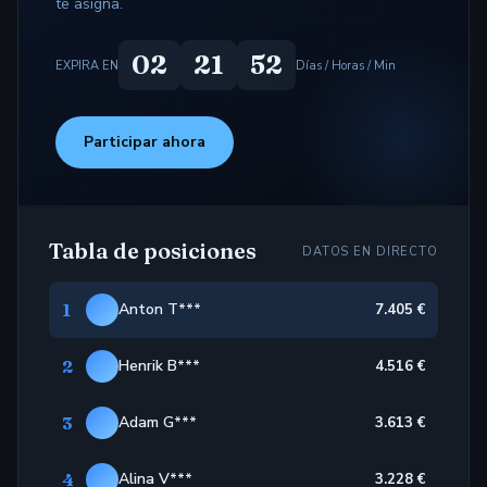
te asigna.
02
21
52
EXPIRA EN
Días / Horas / Min
Participar ahora
Tabla de posiciones
DATOS EN DIRECTO
1
Anton T***
7.405 €
2
Henrik B***
4.516 €
3
Adam G***
3.613 €
4
Alina V***
3.228 €