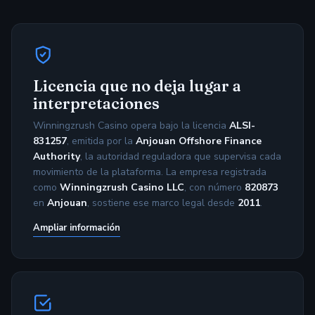
Licencia que no deja lugar a
interpretaciones
Winningzrush Casino opera bajo la licencia
ALSI-
831257
, emitida por la
Anjouan Offshore Finance
Authority
, la autoridad reguladora que supervisa cada
movimiento de la plataforma. La empresa registrada
como
Winningzrush Casino LLC
, con número
820873
en
Anjouan
, sostiene ese marco legal desde
2011
.
Ampliar información