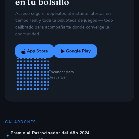
en tu bolsillo
Acceso seguro, depósitos al instante, alertas en
tiempo real y toda la biblioteca de juegos — todo
calibrado para acompañarte donde converge la
oportunidad.
App Store
Google Play
Escanear para
descargar
GALARDONES
Premio al Patrocinador del Año 2024