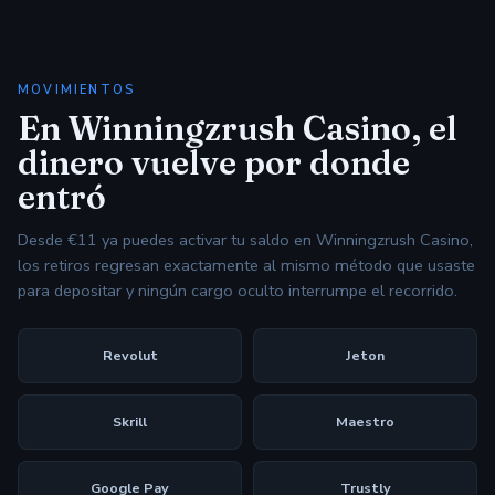
MOVIMIENTOS
En Winningzrush Casino, el
dinero vuelve por donde
entró
Desde €11 ya puedes activar tu saldo en Winningzrush Casino,
los retiros regresan exactamente al mismo método que usaste
para depositar y ningún cargo oculto interrumpe el recorrido.
Revolut
Jeton
Skrill
Maestro
Google Pay
Trustly