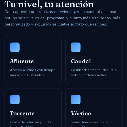
Tu nivel, tu atención
Cada apuesta que realizas en Winningzrush suma al ascenso
por los seis niveles del programa, y cuanto más alto llegas, más
personalizado y exclusivo se vuelve el trato que recibes.
Afluente
Caudal
Acceso a retiros con tiempo
Cashback semanal del 18 %
medio de 13 minutos
sobre pérdidas netas
Torrente
Vórtice
Límite de retiro ampliado
Spins diarios sin coste: