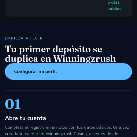
5 días
hábiles
EMPIEZA A FLUIR
Tu primer depósito se
duplica en Winningzrush
Configurar mi perfil
01
Abre tu cuenta
Completa el registro en minutos con tus datos básicos. Una vez
creada tu cuenta en Winningzrush Casino, accedes desde